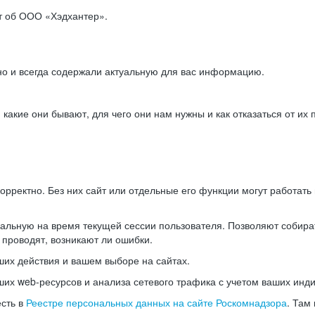
ет об ООО «Хэдхантер».
но и всегда содержали актуальную для вас информацию.
акие они бывают, для чего они нам нужны и как отказаться от их 
рректно. Без них сайт или отдельные его функции могут работат
альную на время текущей сессии пользователя. Позволяют собира
 проводят, возникают ли ошибки.
их действия и вашем выборе на сайтах.
х web-ресурсов и анализа сетевого трафика с учетом ваших инд
есть в
Реестре персональных данных на сайте Роскомнадзора
. Там