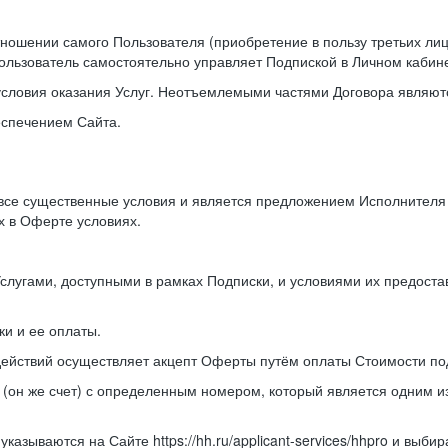
отношении самого Пользователя (приобретение в пользу третьих л
ользователь самостоятельно управляет Подпиской в Личном кабине
условия оказания Услуг. Неотъемлемыми частями Договора являютс
еспечением Сайта.
 все существенные условия и является предложением Исполнител
х в Оферте условиях.
Услугами, доступными в рамках Подписки, и условиями их предост
и и ее оплаты.
действий осуществляет акцепт Оферты путём оплаты Стоимости по
 (он же счет) с определенным номером, который является одним 
казываются на Сайте https://hh.ru/applicant-services/hhpro и выб