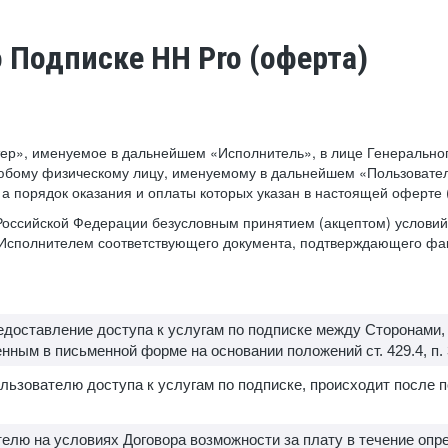
о Подписке HH Pro (оферта)
ер», именуемое в дальнейшем «Исполнитель», в лице Генеральног
юбому физическому лицу, именуемому в дальнейшем «Пользователь
, а порядок оказания и оплаты которых указан в настоящей оферте
а Российской Федерации безусловным принятием (акцептом) услов
е Исполнителем соответствующего документа, подтверждающего фа
редоставление доступа к услугам по подписке между Сторонами
ным в письменной форме на основании положений ст. 429.4, п. 3 с
льзователю доступа к услугам по подписке, происходит после 
елю на условиях Договора возможности за плату в течение опр