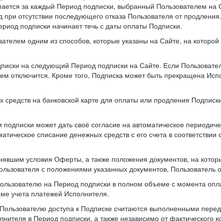
мается за каждый Период подписки, выбранный Пользователем на 
 при отсутствии последующего отказа Пользователя от продления
ериод подписки начинает течь с даты оплаты Подписки.
вателем одним из способов, которые указаны на Сайте, на которо
одписки на следующий Период подписки на Сайте. Если Пользовате
атем отключится. Кроме того, Подписка может быть прекращена Ис
х средств на банковской карте для оплаты или продления Подписки
 подписки может дать своё согласие на автоматическое периодиче
оматическое списание денежных средств с его счета в соответств
нявшим условия Оферты, а также положения документов, на котор
Пользователя с положениями указанных документов, Пользователь о
Пользователю на Период подписки в полном объеме с момента опл
еме учета платежей Исполнителя.
Пользователю доступа к Подписке считаются выполненными перед 
нителя в Период подписки, а также независимо от фактического 