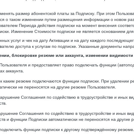
зменять размер абонентской платы за Подписку. При этом Пользо
тся о таком изменении путем размещения информации о новом раз
ователем Периода действия подписки на момент внесения соответ
ски. Изменение Стоимости подписки не является основанием для 
нных услуг и чек на дату Активации и на дату каждого последующе
вателю доступа к услугам по подписке. Указанные документы напра
лении, блокировке резюме или аккаунта, изменении видимост
а Пользователя и предоставляет право подключать функции (автоп
ах аккаунта.
, к каким резюме подключаются функции подписки. При удалении 
тически не переносятся на другие резюме Пользователя.
 нарушение Соглашения по содействию в трудоустройстве и иных вид
ств.
арушение Соглашения по содействию в трудоустройстве и иных вида
ств и функции Подписки автоматически не переносятся на другие 
реподключить функции подписки к другому подтверждённому резюм