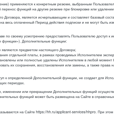
ление) применяются к конкретным резюме, выбранным Пользовател
й перенос функций на другие резюме при блокировке или удалени
ящего Договора, является исчерпывающим и составляет базовый сост
а весь оплаченный Период действия подписки и не могут быть из
аве по своему усмотрению предоставлять Пользователю доступ к 
 функции»). Дополнительные функции:
не являются предметом настоящего Договора;
ания отдельной платы, в рамках проводимых Исполнителем экспер
тановлены или полностью удалены Исполнителем в любой момент 
овать их сохранения, восстановления или замены, а также права на
оступ к определенной Дополнительной функции, не создает для Ис
ющих периодах.
и, изменении или прекращении Дополнительных функций осуществл
лнительных функций может быть размещена на Сайте в справочны
зываются на Сайте https://hh.ru/applicant-services/hhpro. При это