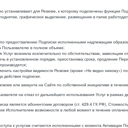
ьно устанавливает для Резюме, к которому подключены функции По
оподнятие, графическое выделение, размещение в папке работодат
а по предоставлению Подписки исполненными надлежащим образом 
а Пользователю в полном объеме;
 Услуг возникла исключительно по обстоятельствам, зависящим от
чь в установленном порядке, приостановка срока, продление Пери
производятся;
менить настройки видимости Резюме (кроме «Не видно никому») п
а действия подписки.
резюме или аккаунта на Сайте по собственной инициативе в течени
зователя на отказ от дальнейшего использования Услуг в рамках 
ска является абонентским договором (ст. 429.4 ГК РФ), Стоимост
ение Исполнителем возможности в любой момент в течение оплаче
ступа к услугам считаются исполненными с момента Активации Под