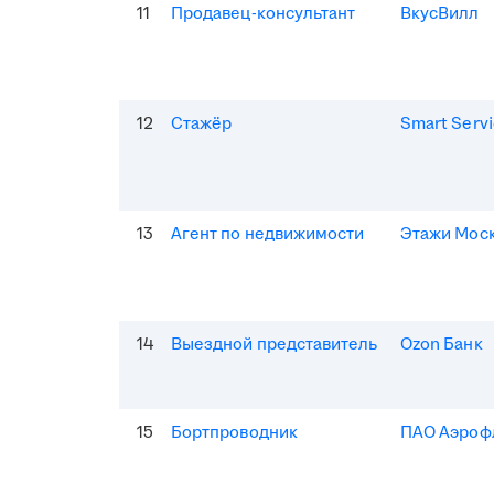
11
Продавец-консультант
ВкусВилл
12
Стажёр
Smart Serv
13
Агент по недвижимости
Этажи Мос
14
Выездной представитель
Ozon Банк
15
Бортпроводник
ПАО Аэроф