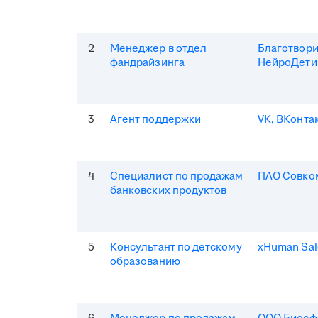
2
Менеджер в отдел
Благотвор
фандрайзинга
НейроДети
3
Агент поддержки
VK, ВКонта
4
Специалист по продажам
ПАО Совко
банковских продуктов
5
Консультант по детскому
xHuman Sal
образованию