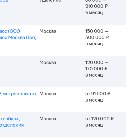
ера
Удалённо
80 000 —
210 000 ₽
в месяц
люс (ООО
Москва
150 000 —
юс Москва Цао)
300 000 ₽
в месяц
Москва
120 000 —
170 000 ₽
в месяц
й метрополитен
Москва
от 91 500 ₽
в месяц
хозбанк,
Москва
от 120 000 ₽
отделения
в месяц