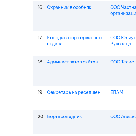
16
Охранник в особняк
ООО Частна
организаци
17
Координатор сервисного
ООО Юлиус
отдела
Руссланд
18
Администратор сайтов
ООО Тесис
19
Секретарь на ресепшен
ЕПАМ
20
Бортпроводник
ООО Авиак