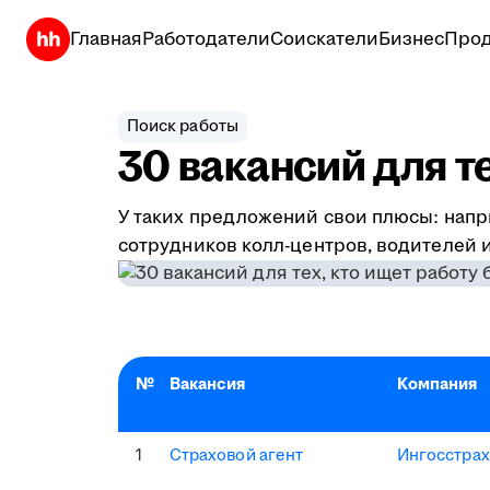
Главная
Работодатели
Соискатели
Бизнес
Прод
Поиск работы
30 вакансий для т
У таких предложений свои плюсы: напр
сотрудников колл-центров, водителей и
№
Вакансия
Компания
1
Страховой агент
Ингосстрах