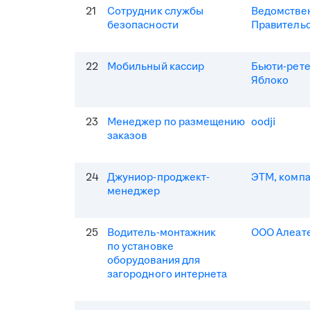
21
Сотрудник службы
Ведомствен
безопасности
Правитель
22
Мобильный кассир
Бьюти-рет
Яблоко
23
Менеджер по размещению
oodji
заказов
24
Джуниор-проджект-
ЭТМ, комп
менеджер
25
Водитель-монтажник
ООО Алеат
по установке
оборудования для
загородного интернета