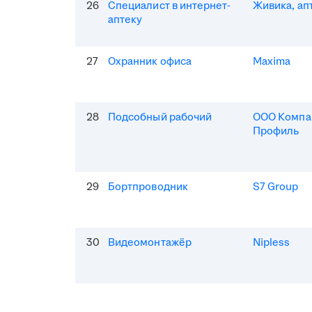
26
Специалист в интернет-
Живика, ап
аптеку
27
Охранник офиса
Maxima
28
Подсобный рабочий
ООО Компа
Профиль
29
Бортпроводник
S7 Group
30
Видеомонтажёр
Nipless