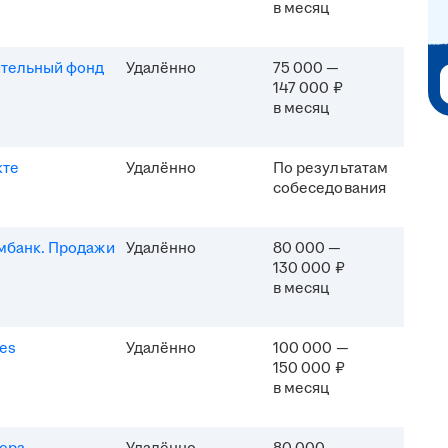
в месяц
ительный фонд
Удалённо
75 000 —
147 000 ₽
в месяц
кте
Удалённо
По результатам
собеседования
мбанк. Продажи
Удалённо
80 000 —
130 000 ₽
в месяц
es
Удалённо
100 000 —
150 000 ₽
в месяц