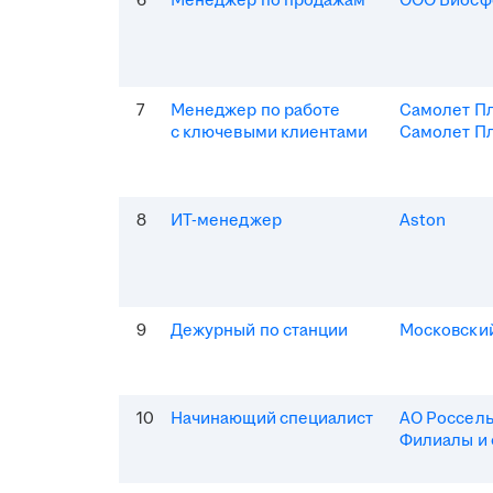
6
Менеджер по продажам
ООО Биосф
7
Менеджер по работе
Самолет П
с ключевыми клиентами
Самолет Пл
8
ИТ-менеджер
Aston
9
Дежурный по станции
Московски
10
Начинающий специалист
АО Россель
Филиалы и 