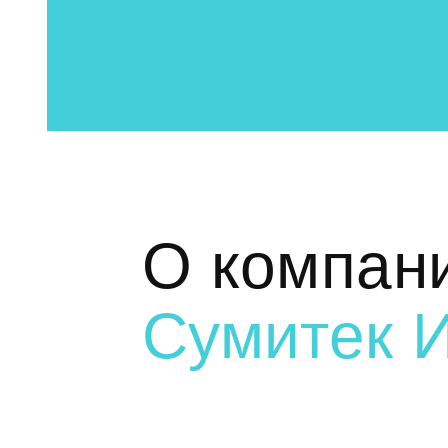
О компан
Сумитек 