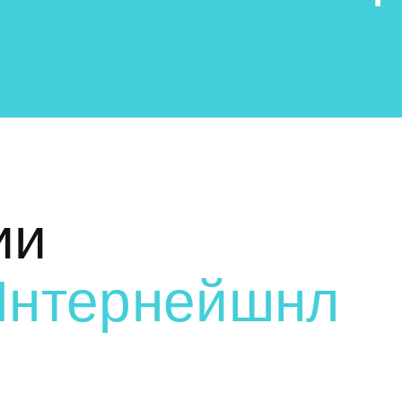
ии
Интернейшнл