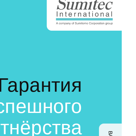
Гарантия
спешного
тнёрства