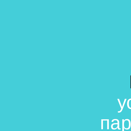
у
пар