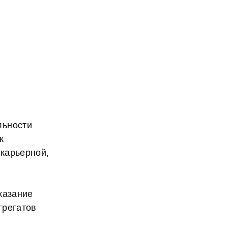
льности
к
карьерной,
казание
грегатов