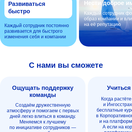
Нести доброе и
Развиваться
быстро
Каждый сотрудник ф
образ компании и вли
на её репутацию
Каждый сотрудник постоянно
развивается для быстрого
изменения себя и компании
С нами вы сможете
Ощущать поддержку
Учиться
команды
Когда растёте
и Ингосстрах
Создаём дружественную
бесплатные кур
атмосферу и помогаем с первых
в Корпоративно
дней легко влиться в команду.
и на платформ
Меняемся к лучшему
А если на ко
по инициативе сотрудников —