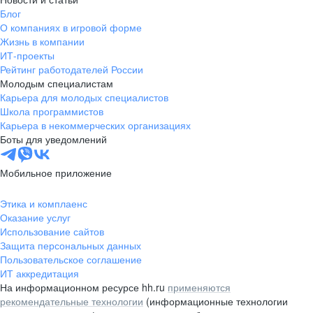
получать дополнительный доход.
Блог
Также предусмотрен ежегодный
О компаниях в игровой форме
пересмотр заработной платы.
Жизнь в компании
Отдельно хочется отметить
ИТ-проекты
социальный пакет: компания
Рейтинг работодателей России
предоставляет медицинскую
Молодым специалистам
страховку и компенсацию занятий
Карьера для молодых специалистов
Школа программистов
спортом. Для сотрудников также
Карьера в некоммерческих организациях
оборудован современный и
Боты для уведомлений
комфортный офис, в котором
созданы хорошие условия для
Мобильное приложение
продуктивной работы. В целом
компания создаёт комфортную
Этика и комплаенс
среду для работы, обучения,
Оказание услуг
профессионального развития и
Использование сайтов
карьерного роста.
Защита персональных данных
Пользовательское соглашение
ИТ аккредитация
На информационном ресурсе hh.ru
применяются
рекомендательные технологии
(информационные технологии