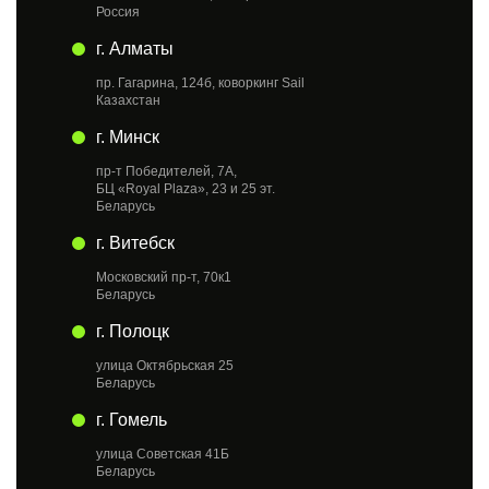
Россия
г. Алматы
пр. Гагарина, 124б, коворкинг Sail
Казахстан
г. Минск
пр-т Победителей, 7А,
БЦ «Royal Plaza», 23 и 25 эт.
Беларусь
г. Витебск
Московский пр-т, 70к1
Беларусь
г. Полоцк
улица Октябрьская 25
Беларусь
г. Гомель
улица Советская 41Б
Беларусь