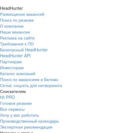
к корпоративной библиотеке
HeadHunter
курсов, регулярные митапы и
Размещение вакансий
воркшопы от технических лидеров
Поиск по резюме
помогают развивать компетенции
О компании
и следить за актуальными
Наши вакансии
тенденциями в отрасли. Компания
Реклама на сайте
предлагает интересные проекты,
Требования к ПО
Безопасный HeadHunter
позволяющие получать опыт в
HeadHunter API
разных предметных областях.
Партнерам
Карьерный трек прозрачен и
Инвесторам
понятен, а при желании сотрудник
Каталог компаний
может изменить направление
Поиск по вакансиям в Белово
своего профессионального
Сетка: соцсеть для нетворкинга
развития. Руководство открыто к
Соискателям
диалогу и помогает в решении
hh PRO
возникающих вопросов. Помимо
Готовое резюме
основных проектных задач, в
Все сервисы
Хочу у вас работать
компании есть дополнительные
Производственный календарь
активности, которые позволяют
Экспертная рекомендация
развивать новые навыки и
Новости и статьи