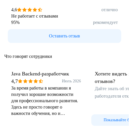
4,6
отлично
Не работает с отзывами
95
%
рекомендует
Оставить отзыв
Что говорят сотрудники
Java Backend-разработчик
Хотите видеть 
4,7
отзывов?
Июль 2026
За время работы в компании я
Дайте знать об 
получил хорошие возможности
работодателя от
для профессионального развития.
Здесь не просто говорят о
важности обучения, но и
предоставляют для этого
Показывайте 
необходимые инструменты: доступ