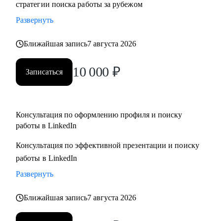
стратегии поиска работы за рубежом
адаптация резюме под конкретную позицию, принципы
Развернуть
работы с джоб бордами, понимание уровня зарплат.
• Поддержу на всех этапах поиска работы и переговоров с
Ближайшая запись
7 августа 2026
компанией (включая обсуждение зарплаты).
10 000
₽
Записаться
Кому могу помочь:
• Всем специалистам в сфере ИТ и маркетинга, кто хочет
строить карьеру за рубежом
• Руководителям и тем, кто хочет дорасти до
Консультация по оформлению профиля и поиску
работы в LinkedIn
управленческих позиций
Консультация по эффективной презентации и поиску
работы в LinkedIn
Развернуть
Ближайшая запись
7 августа 2026