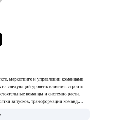
укте, маркетинге и управлении командами.
 на следующий уровень влияния: строить
остоятельные команды и системно расти.
сятки запусков, трансформации команд,
 лидерстве и управлении.
ь