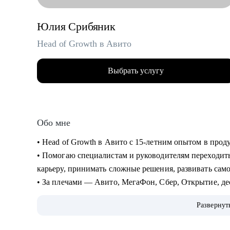
Юлия Срибяник
Head of Growth в Авито
Выбрать услугу
Обо мне
• Head of Growth в Авито с 15-летним опытом в прод
• Помогаю специалистам и руководителям переходить
карьеру, принимать сложные решения, развивать сам
• За плечами — Авито, МегаФон, Сбер, Открытие, де
развитие руководителей и публичные выступления о
Развернут
• Ментор Авито и Women in Tech Russia.