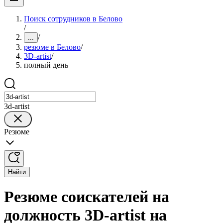
Поиск сотрудников в Белово
/
/
...
резюме в Белово
/
3D-artist
/
полный день
3d-artist
Резюме
Найти
Резюме соискателей на
должность 3D-artist на