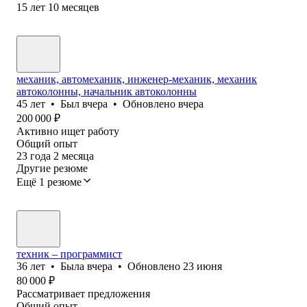
15
лет
10
месяцев
механик, автомеханик, инженер-механик, механик
автоколонны, начальник автоколонны
45
лет
•
Был
вчера
•
Обновлено
вчера
200 000
₽
Активно ищет работу
Общий опыт
23
года
2
месяца
Другие резюме
Ещё 1 резюме
техник – программист
36
лет
•
Была
вчера
•
Обновлено
23 июня
80 000
₽
Рассматривает предложения
Общий опыт