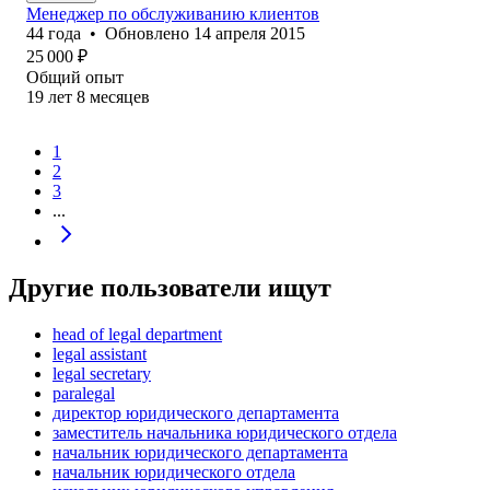
Менеджер по обслуживанию клиентов
44
года
•
Обновлено
14 апреля 2015
25 000
₽
Общий опыт
19
лет
8
месяцев
1
2
3
...
Другие пользователи ищут
head of legal department
legal assistant
legal secretary
paralegal
директор юридического департамента
заместитель начальника юридического отдела
начальник юридического департамента
начальник юридического отдела