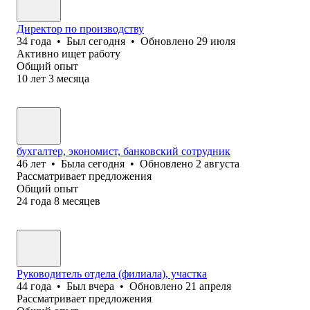
Директор по производству
34
года
•
Был
сегодня
•
Обновлено
29 июля
Активно ищет работу
Общий опыт
10
лет
3
месяца
бухгалтер, экономист, банковский сотрудник
46
лет
•
Была
сегодня
•
Обновлено
2 августа
Рассматривает предложения
Общий опыт
24
года
8
месяцев
Руководитель отдела (филиала), участка
44
года
•
Был
вчера
•
Обновлено
21 апреля
Рассматривает предложения