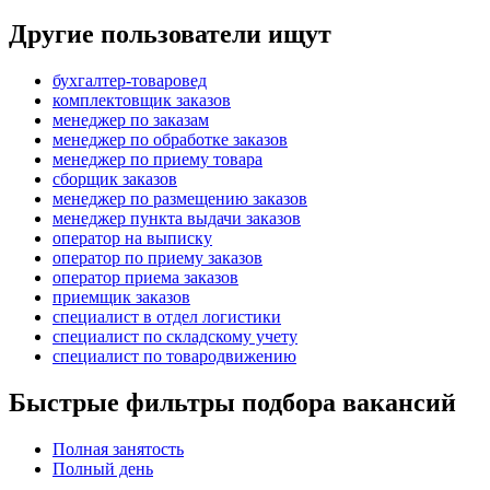
Другие пользователи ищут
бухгалтер-товаровед
комплектовщик заказов
менеджер по заказам
менеджер по обработке заказов
менеджер по приему товара
сборщик заказов
менеджер по размещению заказов
менеджер пункта выдачи заказов
оператор на выписку
оператор по приему заказов
оператор приема заказов
приемщик заказов
специалист в отдел логистики
специалист по складскому учету
специалист по товародвижению
Быстрые фильтры подбора вакансий
Полная занятость
Полный день