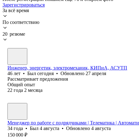
Зарегистрироваться
За всё время
По соответствию
20 резюме
Инженер, энергетик, электромеханик, КИПиА, АСУТП
46
лет
•
Был
сегодня
•
Обновлено
27 апреля
Рассматривает предложения
Общий опыт
22
года
2
месяца
Менеджер по работе с подрядчиками | Телематика | Автомат
34
года
•
Был
4 августа
•
Обновлено
4 августа
150 000
₽