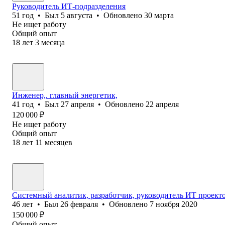
Руководитель ИТ-подразделения
51
год
•
Был
5 августа
•
Обновлено
30 марта
Не ищет работу
Общий опыт
18
лет
3
месяца
Инженер,. главный энергетик,
41
год
•
Был
27 апреля
•
Обновлено
22 апреля
120 000
₽
Не ищет работу
Общий опыт
18
лет
11
месяцев
Системный аналитик, разработчик, руководитель ИТ проект
46
лет
•
Был
26 февраля
•
Обновлено
7 ноября 2020
150 000
₽
Общий опыт