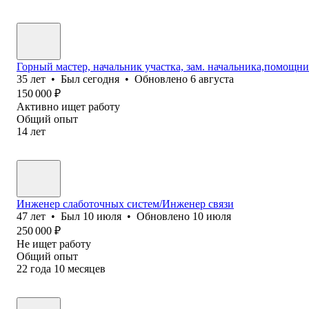
Горный мастер, начальник участка, зам. начальника,помощни
35
лет
•
Был
сегодня
•
Обновлено
6 августа
150 000
₽
Активно ищет работу
Общий опыт
14
лет
Инженер слаботочных систем/Инженер связи
47
лет
•
Был
10 июля
•
Обновлено
10 июля
250 000
₽
Не ищет работу
Общий опыт
22
года
10
месяцев