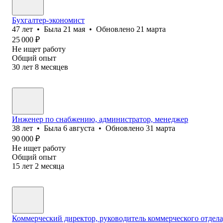
Бухгалтер-экономист
47
лет
•
Была
21 мая
•
Обновлено
21 марта
25 000
₽
Не ищет работу
Общий опыт
30
лет
8
месяцев
Инженер по снабжению, администратор, менеджер
38
лет
•
Была
6 августа
•
Обновлено
31 марта
90 000
₽
Не ищет работу
Общий опыт
15
лет
2
месяца
Коммерческий директор, руководитель коммерческого отдела,