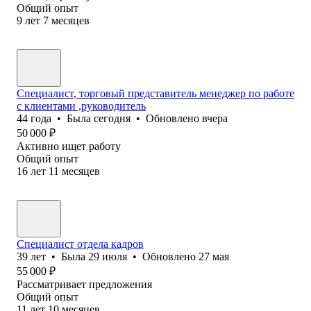
Общий опыт
9
лет
7
месяцев
Специалист, торговый представитель менеджер по работе
с клиентами ,руководитель
44
года
•
Была
сегодня
•
Обновлено
вчера
50 000
₽
Активно ищет работу
Общий опыт
16
лет
11
месяцев
Специалист отдела кадров
39
лет
•
Была
29 июля
•
Обновлено
27 мая
55 000
₽
Рассматривает предложения
Общий опыт
11
лет
10
месяцев