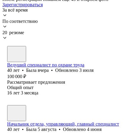
Зарегистрироваться
За всё время
По соответствию
20 резюме
Ведущий специалист по охране труда
40
лет
•
Была
вчера
•
Обновлено
3 июля
100 000
₽
Рассматривает предложения
Общий опыт
16
лет
3
месяца
Начальник отдела, управляющий, главный специалист
40
лет
•
Была
5 августа
•
Обновлено
4 июня