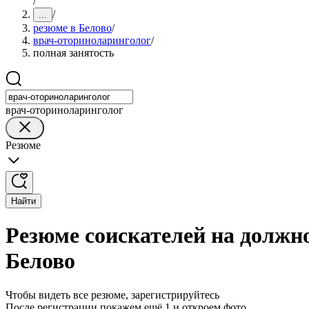
/
/
...
резюме в Белово
/
врач-оториноларинголог
/
полная занятость
врач-оториноларинголог
Резюме
Найти
Резюме соискателей на должн
Белово
Чтобы видеть все резюме, зарегистрируйтесь
После регистрации покажем ещё 1 и откроем фото