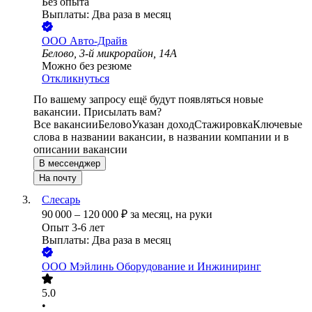
Без опыта
Выплаты: Два раза в месяц
ООО
Авто-Драйв
Белово, 3-й микрорайон, 14А
Можно без резюме
Откликнуться
По вашему запросу ещё будут появляться новые
вакансии. Присылать вам?
Все вакансии
Белово
Указан доход
Стажировка
Ключевые
слова в названии вакансии, в названии компании и в
описании вакансии
В мессенджер
На почту
Слесарь
90 000
–
120 000
₽
за месяц,
на руки
Опыт 3-6 лет
Выплаты: Два раза в месяц
ООО
Мэйлинь Оборудование и Инжиниринг
5.0
•