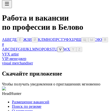
Работа и вакансии
по профессии в Белово
А
Б
В
Г
Д
Е
Ж
З
И
К
Л
М
Н
О
П
Р
С
Т
У
Ф
Х
Ц
Ч
Ш
Э
Ю
Ё
Й
Щ
Ы
Я
#
A
B
C
D
E
F
G
H
I
J
K
L
M
N
O
P
Q
R
S
T
U
W
X
V
Y
Z
VFX artist
VIP-менеджер
visual merchandiser
Скачайте приложение
Чтобы получать уведомления о приглашениях мгновенно
HeadHunter
Размещение вакансий
Поиск по резюме
О компании