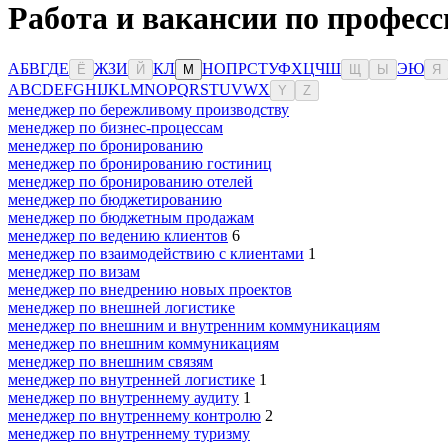
Работа и вакансии по професс
А
Б
В
Г
Д
Е
Ж
З
И
К
Л
Н
О
П
Р
С
Т
У
Ф
Х
Ц
Ч
Ш
Э
Ю
Ё
Й
М
Щ
Ы
Я
A
B
C
D
E
F
G
H
I
J
K
L
M
N
O
P
Q
R
S
T
U
V
W
X
Y
Z
менеджер по бережливому производству
менеджер по бизнес-процессам
менеджер по бронированию
менеджер по бронированию гостиниц
менеджер по бронированию отелей
менеджер по бюджетированию
менеджер по бюджетным продажам
менеджер по ведению клиентов
6
менеджер по взаимодействию с клиентами
1
менеджер по визам
менеджер по внедрению новых проектов
менеджер по внешней логистике
менеджер по внешним и внутренним коммуникациям
менеджер по внешним коммуникациям
менеджер по внешним связям
менеджер по внутренней логистике
1
менеджер по внутреннему аудиту
1
менеджер по внутреннему контролю
2
менеджер по внутреннему туризму