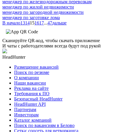
менеджер по железнодорожным перевозкам
менеджер по жилой недвижимости
менеджер по загородной недвижимости
менеджер по заготовке лома
В начало
13
14
15
16
17
...
47
дальше
Сканируйте QR-код, чтобы скачать приложение
И чаты с работодателями всегда будут под рукой
HeadHunter
Размещение вакансий
Поиск по резюме
О компании
Наши вакансии
Реклама на сайте
Требования к ПО
Безопасный HeadHunter
HeadHunter API
Партнерам
Инвесторам
Каталог компаний
Поиск по вакансиям в Белово
Сетка: соцсеть для нетворкинга