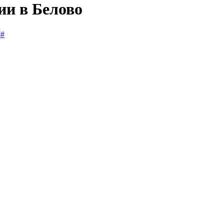
ии в Белово
#