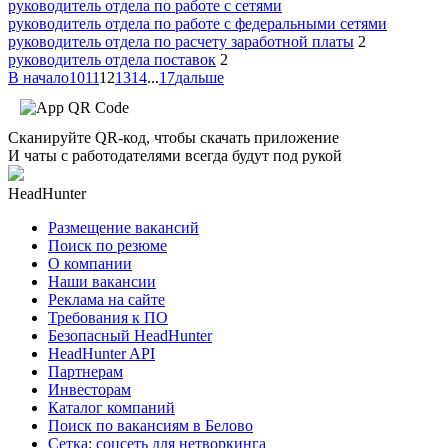
руководитель отдела по работе с сетями
руководитель отдела по работе с федеральными сетями
руководитель отдела по расчету заработной платы
2
руководитель отдела поставок
2
В начало
10
11
12
13
14
...
17
дальше
Сканируйте QR-код, чтобы скачать приложение
И чаты с работодателями всегда будут под рукой
HeadHunter
Размещение вакансий
Поиск по резюме
О компании
Наши вакансии
Реклама на сайте
Требования к ПО
Безопасный HeadHunter
HeadHunter API
Партнерам
Инвесторам
Каталог компаний
Поиск по вакансиям в Белово
Сетка: соцсеть для нетворкинга