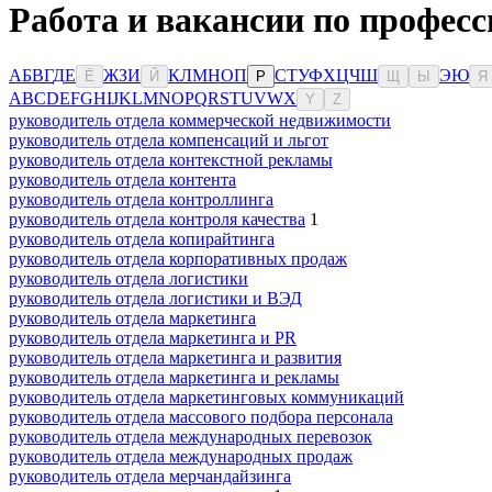
Работа и вакансии по професс
А
Б
В
Г
Д
Е
Ж
З
И
К
Л
М
Н
О
П
С
Т
У
Ф
Х
Ц
Ч
Ш
Э
Ю
Ё
Й
Р
Щ
Ы
Я
A
B
C
D
E
F
G
H
I
J
K
L
M
N
O
P
Q
R
S
T
U
V
W
X
Y
Z
руководитель отдела коммерческой недвижимости
руководитель отдела компенсаций и льгот
руководитель отдела контекстной рекламы
руководитель отдела контента
руководитель отдела контроллинга
руководитель отдела контроля качества
1
руководитель отдела копирайтинга
руководитель отдела корпоративных продаж
руководитель отдела логистики
руководитель отдела логистики и ВЭД
руководитель отдела маркетинга
руководитель отдела маркетинга и PR
руководитель отдела маркетинга и развития
руководитель отдела маркетинга и рекламы
руководитель отдела маркетинговых коммуникаций
руководитель отдела массового подбора персонала
руководитель отдела международных перевозок
руководитель отдела международных продаж
руководитель отдела мерчандайзинга