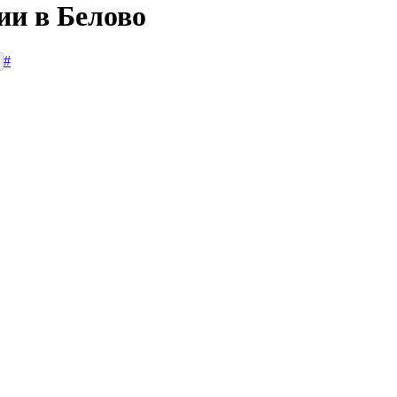
ии в Белово
#