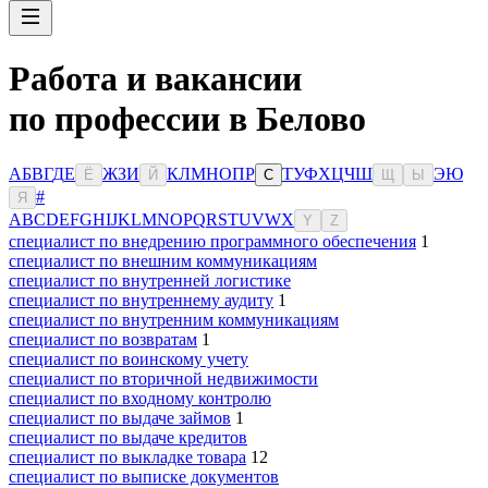
Работа и вакансии
по профессии в Белово
А
Б
В
Г
Д
Е
Ж
З
И
К
Л
М
Н
О
П
Р
Т
У
Ф
Х
Ц
Ч
Ш
Э
Ю
Ё
Й
С
Щ
Ы
#
Я
A
B
C
D
E
F
G
H
I
J
K
L
M
N
O
P
Q
R
S
T
U
V
W
X
Y
Z
специалист по внедрению программного обеспечения
1
специалист по внешним коммуникациям
специалист по внутренней логистике
специалист по внутреннему аудиту
1
специалист по внутренним коммуникациям
специалист по возвратам
1
специалист по воинскому учету
специалист по вторичной недвижимости
специалист по входному контролю
специалист по выдаче займов
1
специалист по выдаче кредитов
специалист по выкладке товара
12
специалист по выписке документов