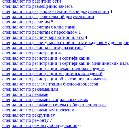
специалист по развитию сети
специалист по размещению заказов
специалист по разработке технической документации
1
специалист по разрешительной документации
специалист по расчетам
5
специалист по расчетам с клиентами
специалист по расчетам с персоналом
1
специалист по расчету заработной платы
4
специалист по расчету заработной платы и кадровому делопро
специалист по региональному развитию
1
специалист по регистрации
4
специалист по регистрации и сертификации
специалист по регистрации и сертификации медицинских изд
специалист по регистрации лекарственных средств
специалист по регистрации медицинских изделий
специалист по регистрации объектов недвижимости
специалист по регламентации бизнес-процессов
специалист по рекламациям
специалист по рекламе
специалист по рекламе в социальных сетях
специалист по рекламе и связям с общественностью
специалист по рекламным проектам
специалист по рекрутингу
специалист по ремонту
7
специалист по ремонту оборудования
6