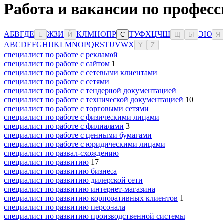
Работа и вакансии по професс
А
Б
В
Г
Д
Е
Ж
З
И
К
Л
М
Н
О
П
Р
Т
У
Ф
Х
Ц
Ч
Ш
Э
Ю
Ё
Й
С
Щ
Ы
Я
A
B
C
D
E
F
G
H
I
J
K
L
M
N
O
P
Q
R
S
T
U
V
W
X
Y
Z
специалист по работе с рекламой
специалист по работе с сайтом
1
специалист по работе с сетевыми клиентами
специалист по работе с сетями
специалист по работе с тендерной документацией
специалист по работе с технической документацией
10
специалист по работе с торговыми сетями
специалист по работе с физическими лицами
специалист по работе с филиалами
3
специалист по работе с ценными бумагами
специалист по работе с юридическими лицами
специалист по развал-схождению
специалист по развитию
17
специалист по развитию бизнеса
специалист по развитию дилерской сети
специалист по развитию интернет-магазина
специалист по развитию корпоративных клиентов
1
специалист по развитию персонала
специалист по развитию производственной системы