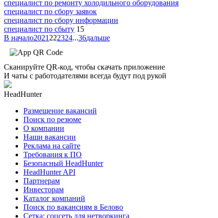
специалист по ремонту холодильного оборудования
специалист по сбору заявок
специалист по сбору информации
специалист по сбыту
15
В начало
20
21
22
23
24
...
36
дальше
Сканируйте QR-код, чтобы скачать приложение
И чаты с работодателями всегда будут под рукой
HeadHunter
Размещение вакансий
Поиск по резюме
О компании
Наши вакансии
Реклама на сайте
Требования к ПО
Безопасный HeadHunter
HeadHunter API
Партнерам
Инвесторам
Каталог компаний
Поиск по вакансиям в Белово
Сетка: соцсеть для нетворкинга