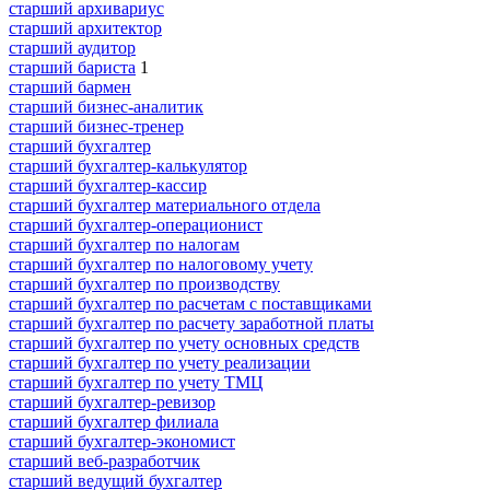
старший архивариус
старший архитектор
старший аудитор
старший бариста
1
старший бармен
старший бизнес-аналитик
старший бизнес-тренер
старший бухгалтер
старший бухгалтер-калькулятор
старший бухгалтер-кассир
старший бухгалтер материального отдела
старший бухгалтер-операционист
старший бухгалтер по налогам
старший бухгалтер по налоговому учету
старший бухгалтер по производству
старший бухгалтер по расчетам с поставщиками
старший бухгалтер по расчету заработной платы
старший бухгалтер по учету основных средств
старший бухгалтер по учету реализации
старший бухгалтер по учету ТМЦ
старший бухгалтер-ревизор
старший бухгалтер филиала
старший бухгалтер-экономист
старший веб-разработчик
старший ведущий бухгалтер