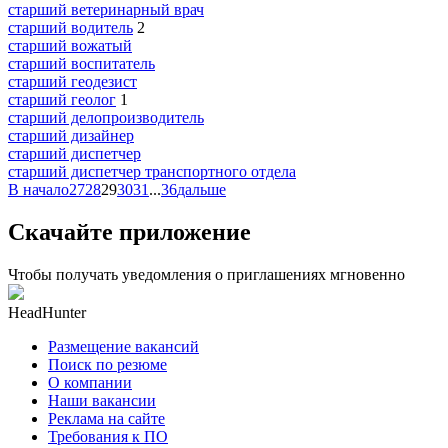
старший ветеринарный врач
старший водитель
2
старший вожатый
старший воспитатель
старший геодезист
старший геолог
1
старший делопроизводитель
старший дизайнер
старший диспетчер
старший диспетчер транспортного отдела
В начало
27
28
29
30
31
...
36
дальше
Скачайте приложение
Чтобы получать уведомления о приглашениях мгновенно
HeadHunter
Размещение вакансий
Поиск по резюме
О компании
Наши вакансии
Реклама на сайте
Требования к ПО