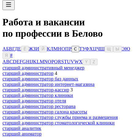
Работа и вакансии
по профессии в Белово
А
Б
В
Г
Д
Е
Ж
З
И
К
Л
М
Н
О
П
Р
Т
У
Ф
Х
Ц
Ч
Ш
Э
Ю
Ё
Й
С
Щ
Ы
#
Я
A
B
C
D
E
F
G
H
I
J
K
L
M
N
O
P
Q
R
S
T
U
V
W
X
Y
Z
старший административный менеджер
старший администратор
4
старший администратор баз данных
старший администратор интернет-магазина
старший администратор-кассир
3
старший администратор клиники
старший администратор отеля
старший администратор ресторана
старший администратор салона красоты
старший администратор службы приема и размещения
старший администратор стоматологической клиники
старший аналитик
старший аниматор