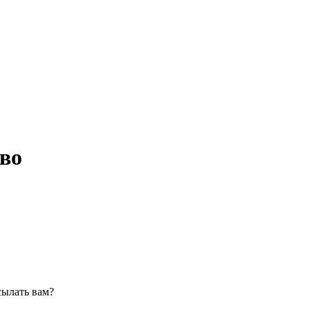
во
сылать вам?