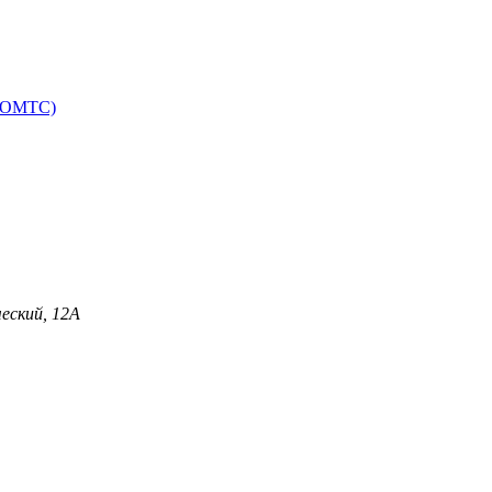
 (ОМТС)
еский, 12А