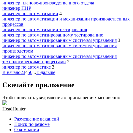
инженер планово-производственного отдела
инженер ПНР
инженер по автоматизации
4
инженер по автоматизации и механизации производственных
процессов
инженер по автоматизации тестирования
инженер по автоматизированному тестированию
инженер по автоматизированным системам управления
3
инженер по автоматизированным системам управления
производством
инженер по автоматизированным системам управления
технологическими процессами
2
инженер по автоматике
3
В начало
2
3
4
5
6
...
15
дальше
Скачайте приложение
Чтобы получать уведомления о приглашениях мгновенно
HeadHunter
Размещение вакансий
Поиск по резюме
О компании