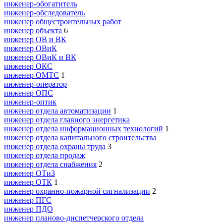
инженер-обогатитель
инженер-обследователь
инженер общестроительных работ
инженер объекта
6
инженер ОВ и ВК
инженер ОВиК
инженер ОВиК и ВК
инженер ОКС
инженер ОМТС
1
инженер-оператор
инженер ОПС
инженер-оптик
инженер отдела автоматизации
1
инженер отдела главного энергетика
инженер отдела информационных технологий
1
инженер отдела капитального строительства
инженер отдела охраны труда
3
инженер отдела продаж
инженер отдела снабжения
2
инженер ОТиЗ
инженер ОТК
1
инженер охранно-пожарной сигнализации
2
инженер ПГС
инженер ПДО
инженер планово-диспетчерского отдела