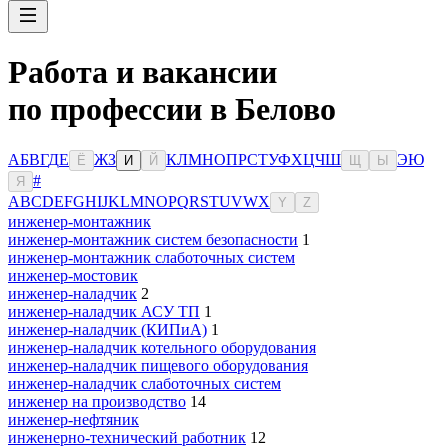
Работа и вакансии
по профессии в Белово
А
Б
В
Г
Д
Е
Ж
З
К
Л
М
Н
О
П
Р
С
Т
У
Ф
Х
Ц
Ч
Ш
Э
Ю
Ё
И
Й
Щ
Ы
#
Я
A
B
C
D
E
F
G
H
I
J
K
L
M
N
O
P
Q
R
S
T
U
V
W
X
Y
Z
инженер-монтажник
инженер-монтажник систем безопасности
1
инженер-монтажник слаботочных систем
инженер-мостовик
инженер-наладчик
2
инженер-наладчик АСУ ТП
1
инженер-наладчик (КИПиА)
1
инженер-наладчик котельного оборудования
инженер-наладчик пищевого оборудования
инженер-наладчик слаботочных систем
инженер на производство
14
инженер-нефтяник
инженерно-технический работник
12