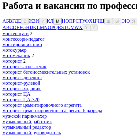
Работа и вакансии по професс
А
Б
В
Г
Д
Е
Ж
З
И
К
Л
Н
О
П
Р
С
Т
У
Ф
Х
Ц
Ч
Ш
Э
Ю
Ё
Й
М
Щ
Ы
Я
A
B
C
D
E
F
G
H
I
J
K
L
M
N
O
P
Q
R
S
T
U
V
W
X
Y
Z
монтер пути
2
монтессори-педагог
монтировщик шин
мотокурьер
мотомеханик
2
моторист
2
моторист-агрегатчик
моторист бетоносмесительных установок
моторист-дизелист
моторист-рулевой
моторист-ходовик
моторист ЦА
моторист ЦА-320
моторист цементировочного агрегата
моторист цементировочного агрегата 6 разряда
мужской парикмахер
музыкальный работник
музыкальный редактор
музыкальный руководитель