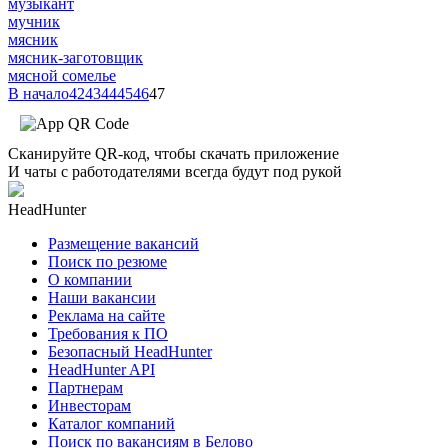
музыкант
мучник
мясник
мясник-заготовщик
мясной сомелье
В начало
42
43
44
45
46
47
Сканируйте QR-код, чтобы скачать приложение
И чаты с работодателями всегда будут под рукой
HeadHunter
Размещение вакансий
Поиск по резюме
О компании
Наши вакансии
Реклама на сайте
Требования к ПО
Безопасный HeadHunter
HeadHunter API
Партнерам
Инвесторам
Каталог компаний
Поиск по вакансиям в Белово